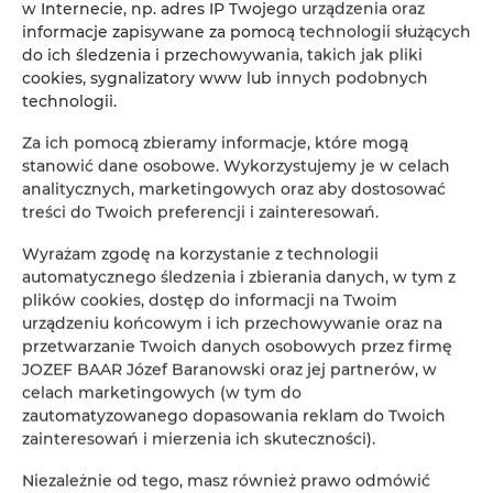
w Internecie, np. adres IP Twojego urządzenia oraz
Dane właściciela
informacje zapisywane za pomocą technologii służących
do ich śledzenia i przechowywania, takich jak pliki
Nazwa firmy:
JOZEF BAAR Józef Baranowski
cookies, sygnalizatory www lub innych podobnych
Ulica:
Haffnera 7/9 lok1
technologii.
Adres:
81-717, sopot, Polska
Za ich pomocą zbieramy informacje, które mogą
Nip:
5842605166
stanowić dane osobowe. Wykorzystujemy je w celach
analitycznych, marketingowych oraz aby dostosować
Nasze lokalizacje
treści do Twoich preferencji i zainteresowań.
Wyrażam zgodę na korzystanie z technologii
Lubia apartamenty
automatycznego śledzenia i zbierania danych, w tym z
plików cookies, dostęp do informacji na Twoim
Muszelkowa 16-18
urządzeniu końcowym i ich przechowywanie oraz na
84-210 Lubiatowo
przetwarzanie Twoich danych osobowych przez firmę
Polska
JOZEF BAAR Józef Baranowski oraz jej partnerów, w
ZOBACZ OFERTĘ
SPRAWDŹ NA MAPIE
celach marketingowych (w tym do
zautomatyzowanego dopasowania reklam do Twoich
zainteresowań i mierzenia ich skuteczności).
16-18
Niezależnie od tego, masz również prawo odmówić
16-18