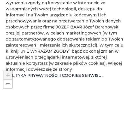
wyrażenia zgody na korzystanie w Internecie ze
84-210 Lubiatowo
wspomnianych wyżej technologii, dostępu do
Polska
informacji na Twoim urządzeniu końcowym i ich
ZOBACZ OFERTĘ
SPRAWDŹ NA MAPIE
przechowywania oraz na przetwarzanie Twoich danych
osobowych przez firmę JOZEF BAAR Józef Baranowski
oraz jej partnerów, w celach marketingowych (w tym
84-210 Lubiatowo
do zautomatyzowanego dopasowania reklam do Twoich
Polska
zainteresowań i mierzenia ich skuteczności). W tym celu
kliknij: „NIE WYRAŻAM ZGODY” bądź dokonaj zmian w
ZOBACZ OFERTĘ
SPRAWDŹ NA MAPIE
ustawieniach przeglądarki internetowej, z której
aktualnie korzystasz (w zakresie plików cookies). Więcej
informacji dowiesz się ze strony
+
POLITYKA PRYWATNOŚCI I COOKIES SERWISU
.
−
×
84-210 Lubiatowo, Polska
Zobacz ofertę