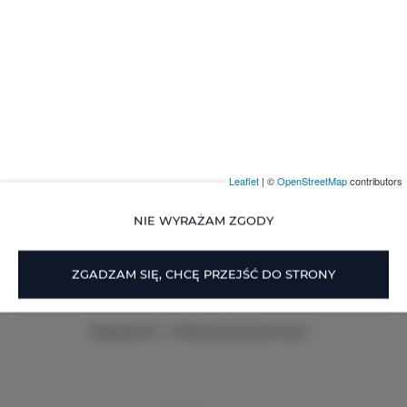
Leaflet
| ©
OpenStreetMap
contributors
NIE WYRAŻAM ZGODY
Muszelkowa 16-18
, 84-210 Lubiatowo
+48 508303330
ZGADZAM SIĘ, CHCĘ PRZEJŚĆ DO STRONY
agnieszka@lubia.pl
Regulamin
Polityka prywatności