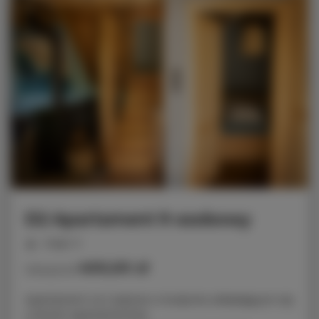
D2 Apartament 9 osobowy
miejsc: 9
400,00 zł
Cena już od
Apartament na 1 piętrze w budynku składającym się
z dwóch apartamentów.