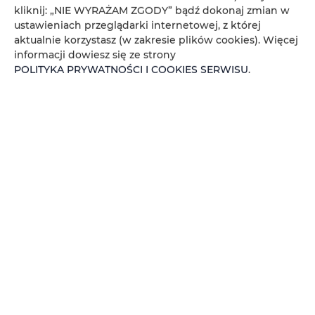
kliknij: „NIE WYRAŻAM ZGODY” bądź dokonaj zmian w
ustawieniach przeglądarki internetowej, z której
aktualnie korzystasz (w zakresie plików cookies). Więcej
informacji dowiesz się ze strony
POLITYKA PRYWATNOŚCI I COOKIES SERWISU
.
Apartament dla 4 osób nad
morzem
miejsc: 4
350,00 zł
Cena już od
Apartament na parterze z 1 sypialnią i w salonie sofa