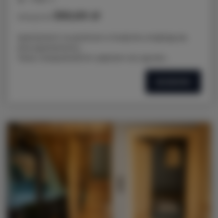
350,00 zł
Cena już od
Apartament na parterze w budynku znajdują się
dwa apartamenty .
Taras z bezpośrednim zejściem do ogrodu .
SZCZEGÓŁY