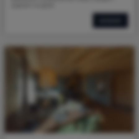
wyjściem na ogród.
SZCZEGÓŁY