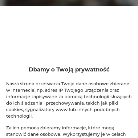
Apartament B2
miejsc: 8
Dbamy o Twoją prywatność
400,00 zł
Cena już od
Nasza strona przetwarza Twoje dane osobowe zbierane
Apartament który pomieści 8 dorosłych osób z
w Internecie, np. adres IP Twojego urządzenia oraz
ewentualną dostawką dla dziecka do 2 lat , łącznie
informacje zapisywane za pomocą technologii służących
ma 70m.Składa się z trzech osobnych sypialni 1
do ich śledzenia i przechowywania, takich jak pliki
łóżko małżeńskie ,2 sypialnie z łóżkami
cookies, sygnalizatory www lub innych podobnych
pojedyńczymi z możliwością zestawienia oraz w
technologii.
salonie rozkładana 2 osob
Za ich pomocą zbieramy informacje, które mogą
SZCZEGÓŁY
stanowić dane osobowe. Wykorzystujemy je w celach