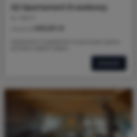
A2 Apartament 8 osobowy
miejsc: 8
400,00 zł
Cena już od
Apartament z 3 sypialniami na pierwszym piętrze
prywatne wejście i balkon.
SZCZEGÓŁY