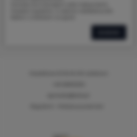
Pomieści do 9 dorosłych osób maksymalnie .
Posiada 3 sypialnie i w salonie rozkładaną sofe.
SZCZEGÓŁY
Muszelkowa 16-18
, 84-210 Lubiatowo
+48 508303330
agnieszka@lubia.pl
Regulamin
Polityka prywatności