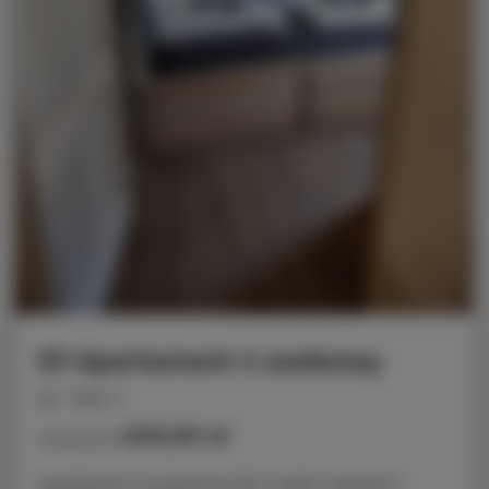
D1 Apartament 4 osobowy
miejsc: 4
400,00 zł
Cena już od
Apartament na parterze dla 4 osób z tarasem i