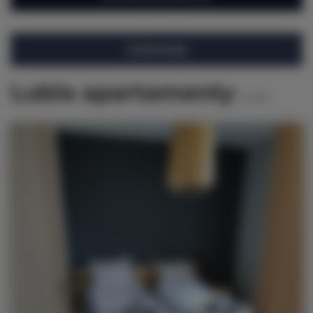
FILTROWANIE
Lubia apartamenty
8
ofert