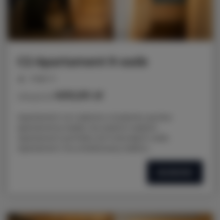
C2 Apartament 9 osób
miejsc: 9
400,00 zł
Cena już od
Apartament na 1 piętrze w budynku są dwa
apartamenty każdy ma osobne wejście .
Apartament pomieści do 9 dorosłych osób.
SZCZEGÓŁY