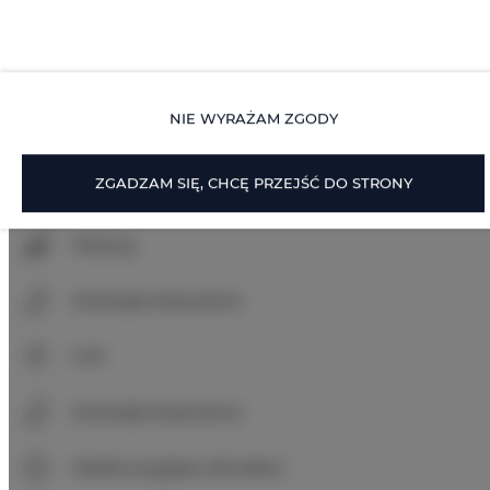
Prywatne wejście
Szampon
NIE WYRAŻAM ZGODY
Mydło
ZGADZAM SIĘ, CHCĘ PRZEJŚĆ DO STRONY
Papier toaletowy
Parking
Zwierzęta dozwolone
Grill
Zwierzęta dozwolone
Obiekt przyjazny dla dzieci