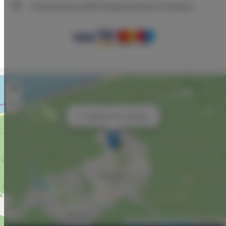
Gwarantujemy pełne bezpieczeństwo transakcji
+
−
×
C1 Apartament 4 os0bowy
Leaflet
| ©
OpenStreetMap
contributors