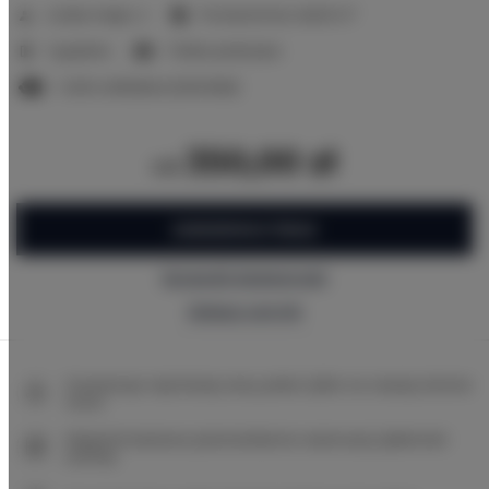
2
Liczba miejsc:
4
Powierzchnia:
46,00 m
1 sypialnia
1 łóżko podwójne
1 sofa rozkładana (Sofa Bed)
350,00 zł
od
ZAREZERWUJ TERAZ
Sprawdź dostępność
Zobacz cennik
Gwarancja najniższej ceny pokoi tylko na naszej stronie
www
Natychmiastowe potwierdzenie rezerwacji (płatność
online)