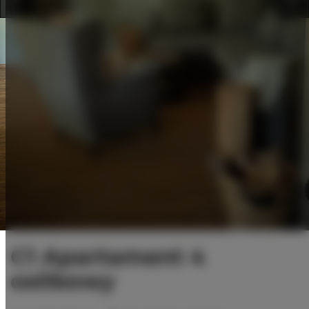
C1 Apartament 4
os0bowy