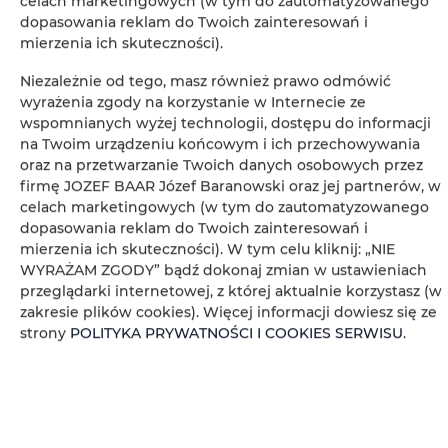
celach marketingowych (w tym do zautomatyzowanego
dopasowania reklam do Twoich zainteresowań i
Prywatna łazienka
mierzenia ich skuteczności).
Bezpłatny zestaw kosmetyków
Niezależnie od tego, masz również prawo odmówić
wyrażenia zgody na korzystanie w Internecie ze
wspomnianych wyżej technologii, dostępu do informacji
Telewizor z płaskim ekranem
na Twoim urządzeniu końcowym i ich przechowywania
oraz na przetwarzanie Twoich danych osobowych przez
Radio
firmę JOZEF BAAR Józef Baranowski oraz jej partnerów, w
celach marketingowych (w tym do zautomatyzowanego
dopasowania reklam do Twoich zainteresowań i
Część jadalna
mierzenia ich skuteczności). W tym celu kliknij: „NIE
WYRAŻAM ZGODY” bądź dokonaj zmian w ustawieniach
Stół
przeglądarki internetowej, z której aktualnie korzystasz (w
zakresie plików cookies). Więcej informacji dowiesz się ze
Kieliszki do wina
strony
POLITYKA PRYWATNOŚCI I COOKIES SERWISU
.
Butelka wody
Grill