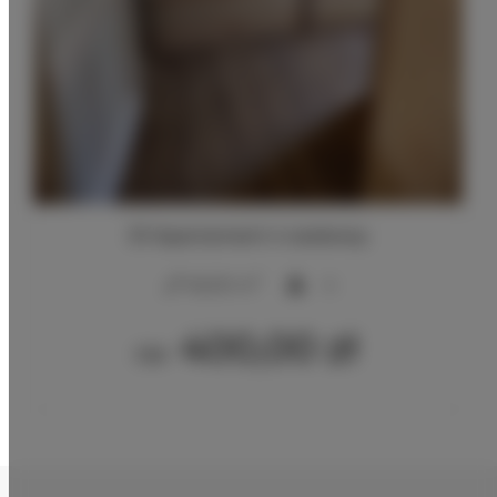
D1 Apartament 4 osobowy
2
46,00 m
4
400,00 zł
Od