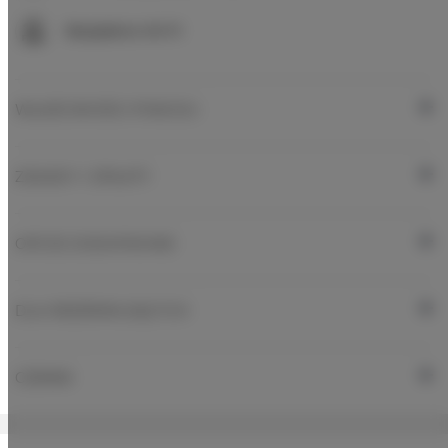
Bezpłatne Wi-Fi
WŁAŚCIWOŚCI POKOJU
ZASADY I OPŁATY
OPCJE DODATKOWE
DLA REZERWUJĄCYCH
CENNIK