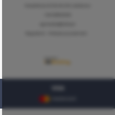
Muszelkowa 16-18
, 84-210 Lubiatowo
+48 508303330
agnieszka@lubia.pl
Regulamin
Polityka prywatności