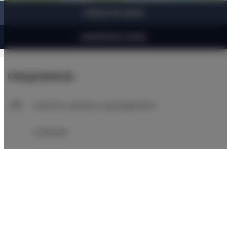
ZOBACZ NA MAPIE
ZAREZERWUJ TERAZ
Udogodnienia
Kuchnia z pełnym wyposażeniem
Lodówka
Prysznic
Telewizja satelitarna
Suszarka do włosów