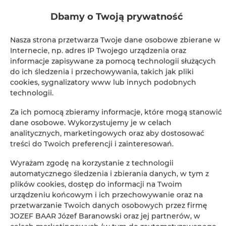
Żelazko
Dbamy o Twoją prywatność
Łóżka / łóżeczka dla dzieci
Nasza strona przetwarza Twoje dane osobowe zbierane w
Internecie, np. adres IP Twojego urządzenia oraz
Wieszak na ubrania
informacje zapisywane za pomocą technologii służących
do ich śledzenia i przechowywania, takich jak pliki
cookies, sygnalizatory www lub innych podobnych
Suszarka na ubrania
technologii.
Rozkładana sofa
Za ich pomocą zbieramy informacje, które mogą stanowić
dane osobowe. Wykorzystujemy je w celach
analitycznych, marketingowych oraz aby dostosować
Szafa / garderoba
treści do Twoich preferencji i zainteresowań.
Sprzęt do prasowania
Wyrażam zgodę na korzystanie z technologii
automatycznego śledzenia i zbierania danych, w tym z
plików cookies, dostęp do informacji na Twoim
Sofa
urządzeniu końcowym i ich przechowywanie oraz na
przetwarzanie Twoich danych osobowych przez firmę
Część wypoczynkowa
JOZEF BAAR Józef Baranowski oraz jej partnerów, w