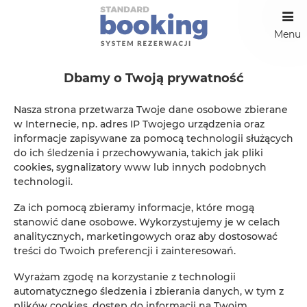
Menu
Dbamy o Twoją prywatność
Strona własna
Nasza strona przetwarza Twoje dane osobowe zbierane
w Internecie, np. adres IP Twojego urządzenia oraz
W zależności od Twoich potrzeb, możesz stworzyć
informacje zapisywane za pomocą technologii służących
dowolną ilość podstron. Wykorzystaj je do
do ich śledzenia i przechowywania, takich jak pliki
zaprezentowania Twojego obiektu, okolicy, dostępnych
cookies, sygnalizatory www lub innych podobnych
atrakcji turystycznych. Umieść ciekawostki, zdjecia i filmy.
technologii.
Podstrony możesz dodać w panelu administracyjnym w
Za ich pomocą zbieramy informacje, które mogą
zakładce "Wizytówka" / "Podstrony"
stanowić dane osobowe. Wykorzystujemy je w celach
-----------------------------------------------------------------------------------
analitycznych, marketingowych oraz aby dostosować
-------------------------------------------------------------
treści do Twoich preferencji i zainteresowań.
Wyrażam zgodę na korzystanie z technologii
automatycznego śledzenia i zbierania danych, w tym z
plików cookies, dostęp do informacji na Twoim