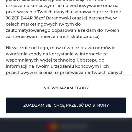
urządzeniu końcowym i ich przechowywanie oraz na
przetwarzanie Twoich danych osobowych przez firmę
JOZEF BAAR Józef Baranowski oraz jej partnerów, w
Muszelkowa 16-18
, 84-210 Lubiatowo
celach marketingowych (w tym do
+48 508303330
zautomatyzowanego dopasowania reklam do Twoich
zainteresowań i mierzenia ich skuteczności).
agnieszka@lubia.pl
Niezależnie od tego, masz również prawo odmówić
Regulamin
Polityka prywatności
wyrażenia zgody na korzystanie w Internecie ze
wspomnianych wyżej technologii, dostępu do
informacji na Twoim urządzeniu końcowym i ich
przechowywania oraz na przetwarzanie Twoich danych
osobowych przez firmę JOZEF BAAR Józef Baranowski
oraz jej partnerów, w celach marketingowych (w tym
NIE WYRAŻAM ZGODY
do zautomatyzowanego dopasowania reklam do Twoich
zainteresowań i mierzenia ich skuteczności). W tym celu
kliknij: „NIE WYRAŻAM ZGODY” bądź dokonaj zmian w
ZGADZAM SIĘ, CHCĘ PRZEJŚĆ DO STRONY
ustawieniach przeglądarki internetowej, z której
aktualnie korzystasz (w zakresie plików cookies). Więcej
informacji dowiesz się ze strony
POLITYKA PRYWATNOŚCI I COOKIES SERWISU
.